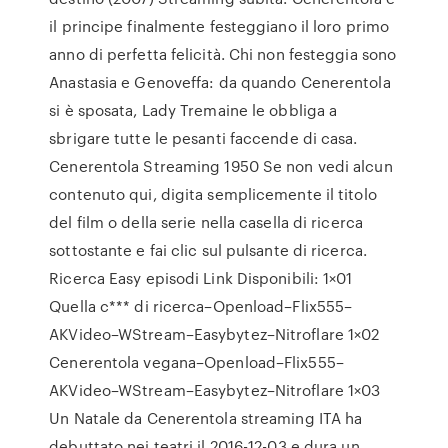
il principe finalmente festeggiano il loro primo
anno di perfetta felicità. Chi non festeggia sono
Anastasia e Genoveffa: da quando Cenerentola
si è sposata, Lady Tremaine le obbliga a
sbrigare tutte le pesanti faccende di casa.
Cenerentola Streaming 1950 Se non vedi alcun
contenuto qui, digita semplicemente il titolo
del film o della serie nella casella di ricerca
sottostante e fai clic sul pulsante di ricerca.
Ricerca Easy episodi Link Disponibili: 1×01
Quella c*** di ricerca–Openload–Flix555–
AKVideo–WStream–Easybytez–Nitroflare 1×02
Cenerentola vegana–Openload–Flix555–
AKVideo–WStream–Easybytez–Nitroflare 1×03
Un Natale da Cenerentola streaming ITA ha
debuttato nei teatri il 2016-12-03 e dura un