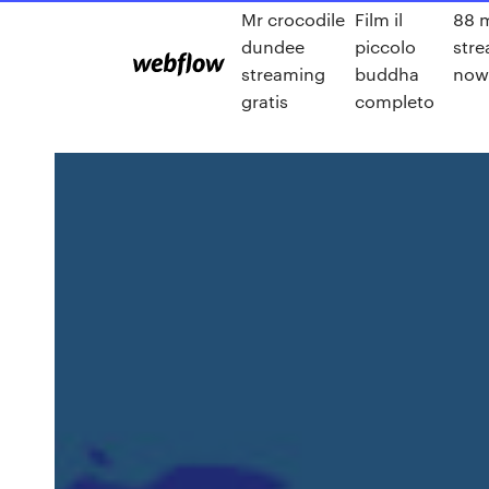
Mr crocodile
Film il
88 m
dundee
piccolo
str
streaming
buddha
now
gratis
completo