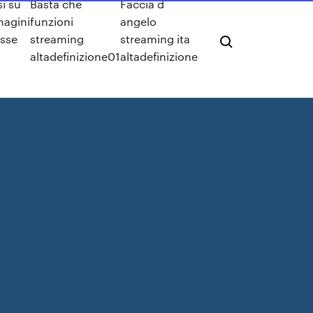
si su
Basta che
Faccia d
agini
funzioni
angelo
esse
streaming
streaming ita
altadefinizione01
altadefinizione