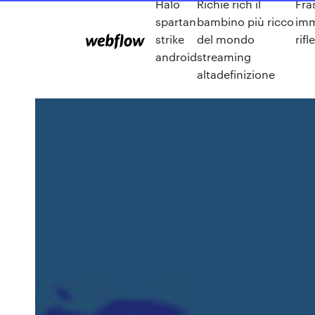
Halo
Richie rich il
Fra
spartan
bambino più ricco
imm
strike
del mondo
rifl
android
streaming
altadefinizione